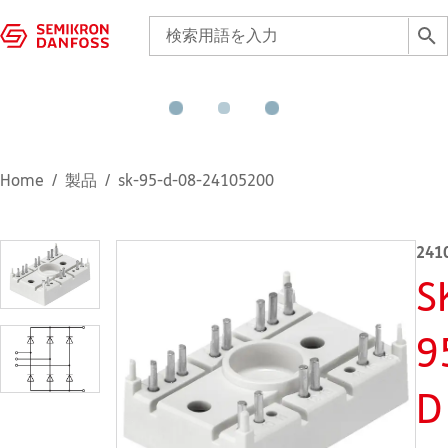
Home
製品
sk-95-d-08-24105200
241
S
9
D