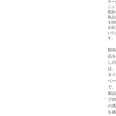
サー
ニュ
図面
製品
る情
き続
いた
す。
類似
品を
しの
は、
タイ
ペー
で、
製品
プ内
の選
を確