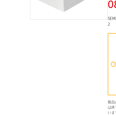
0
SEM
2
製品
は終
いま