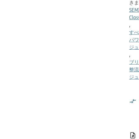
きま
SEM
Clas
,
すべ
パワ
ジュ
,
ブリ
整流
ジュ