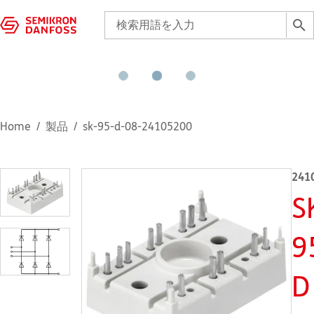
Home
製品
sk-95-d-08-24105200
241
S
9
D