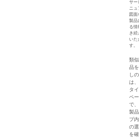
サー
ニュ
図面
製品
る情
き続
いた
す。
類似
品を
しの
は、
タイ
ペー
で、
製品
プ内
の選
を確