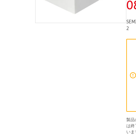
0
SEM
2
製品
は終
いま