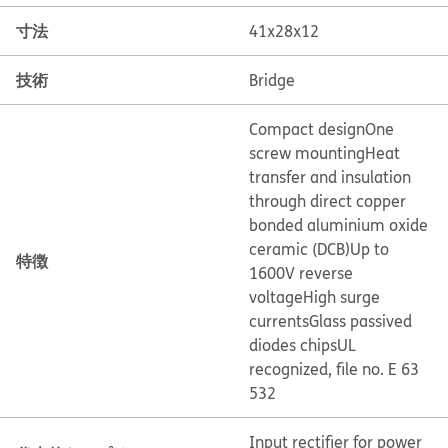
寸法
41x28x12
技術
Bridge
Compact design
One
screw mounting
Heat
transfer and insulation
through direct copper
bonded aluminium oxide
ceramic (DCB)
Up to
特徴
1600V reverse
voltage
High surge
currents
Glass passived
diodes chips
UL
recognized, file no. E 63
532
Input rectifier for power