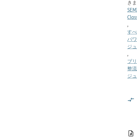
きま
SEM
Clas
,
すべ
パワ
ジュ
,
ブリ
整流
ジュ