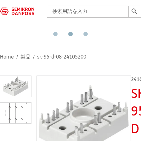
Home
製品
sk-95-d-08-24105200
241
S
9
D