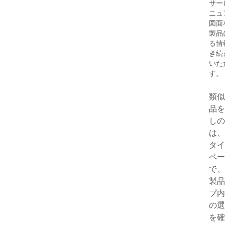
サー
ニュ
図面
製品
る情
き続
いた
す。
類似
品を
しの
は、
タイ
ペー
で、
製品
プ内
の選
を確