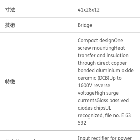
寸法
41x28x12
技術
Bridge
Compact design
One
screw mounting
Heat
transfer and insulation
through direct copper
bonded aluminium oxide
ceramic (DCB)
Up to
特徴
1600V reverse
voltage
High surge
currents
Glass passived
diodes chips
UL
recognized, file no. E 63
532
Input rectifier for power