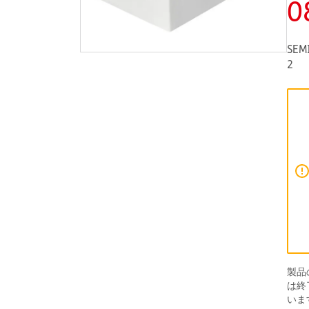
0
SEM
2
製品
は終
いま