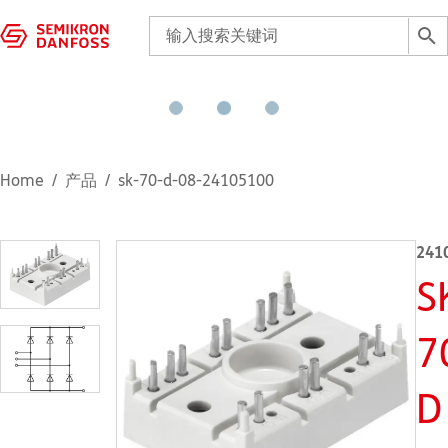
Home
产品
sk-70-d-08-24105100
241
S
7
D