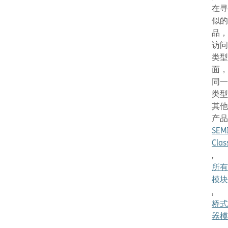
在寻
似的
品，
访问
类型
面，
同一
类型
其他
产品
SEM
Clas
,
所有
模块
,
桥式
器模