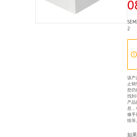
0
SEM
2
该产
止销
您仍
找到
产品
息，
修手
纸等
如果