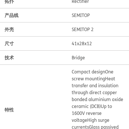
拓扑
Rectifier
产品线
SEMITOP
外壳
SEMITOP 2
尺寸
41x28x12
技术
Bridge
Compact design
One
screw mounting
Heat
transfer and insulation
through direct copper
bonded aluminium oxide
ceramic (DCB)
Up to
特性
1600V reverse
voltage
High surge
currents
Glass passived