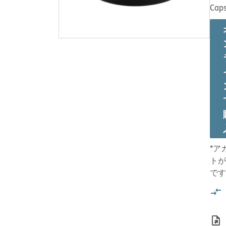
Caps
*ア
トが
です