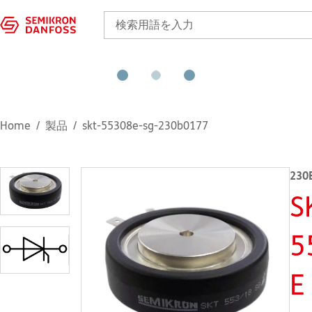
Home
製品
skt-55308e-sg-230b0177
230
S
5
E