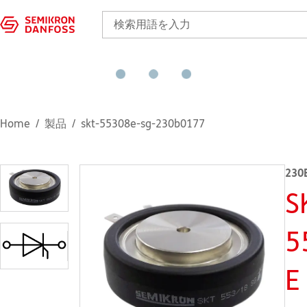
Home
製品
skt-55308e-sg-230b0177
230
S
5
E