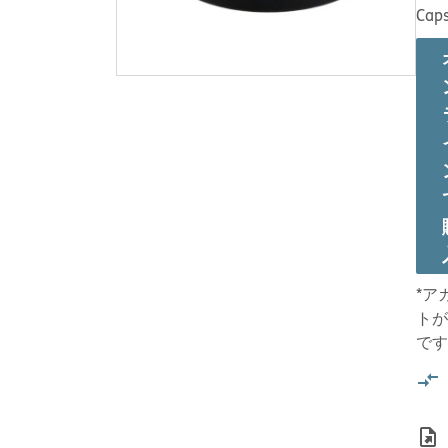
Caps
*ア
トが
です