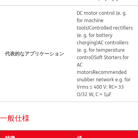
DC motor control (e. g.
for machine
tools)
Controlled rectifiers
(e. g. for battery
charging)
AC controllers
(e. g. for temperature
代表的なアプリケーション
control)
Soft Starters for
AC
motors
Recommended
snubber network e.g. for
Vrms ≤ 400 V: RC= 33
Ω/32 W, C = 1µF
一般仕様
特徴
値