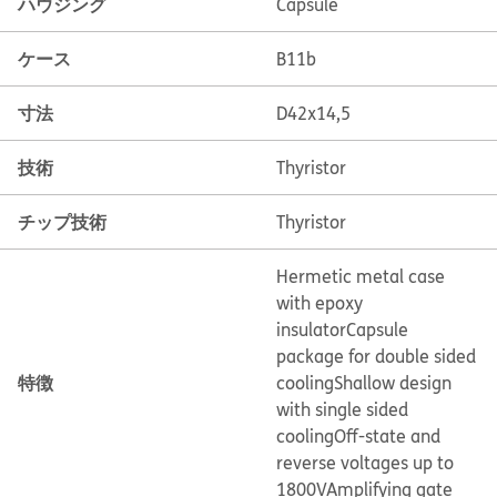
ハウジング
Capsule
ケース
B11b
寸法
D42x14,5
技術
Thyristor
チップ技術
Thyristor
Hermetic metal case
with epoxy
insulator
Capsule
package for double sided
特徴
cooling
Shallow design
with single sided
cooling
Off-state and
reverse voltages up to
1800V
Amplifying gate