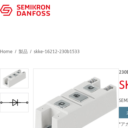
Home
製品
skke-16212-230b1533
230
S
SEM
*ア