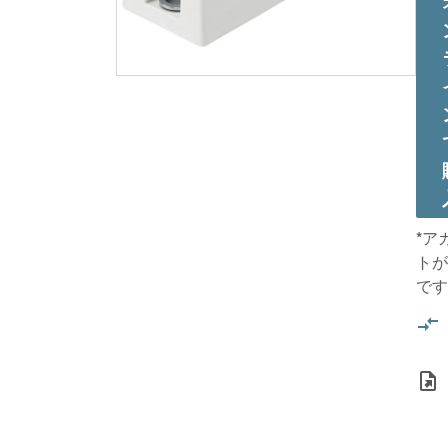
*ア
トが
です