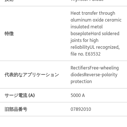
Heat transfer through
aluminum oxide ceramic
insulated metal
特徴
baseplate
Hard soldered
joints for high
reliability
UL recognized,
file no. E63532
Rectifiers
Free-wheeling
代表的なアプリケーション
diodes
Reverse-polarity
protection
サージ電流 (A)
5000 A
旧部品番号
07892010