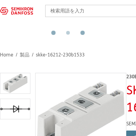
Home
製品
skke-16212-230b1533
230
S
1
SEM