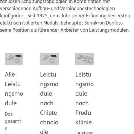
zahllosen Schaltungstopologien in Kombination mit 
verschiedenen Aufbau- und Verbindungstechnologien 
konfiguriert. Seit 1975, dem Jahr seiner Erfindung des ersten 
elektrisch isolierten Moduls, behauptet Semikron Danfoss 
seine Position als führender Anbieter von Leistungsmodulen.
Alle
Leistu
Leistu
Leistu
ngsmo
ngsmo
ngsmo
dule
dule
dule
nach
nach
Chipte
Produ
Das
gesamt
chnolo
ktlinie
e
gie
Leistung