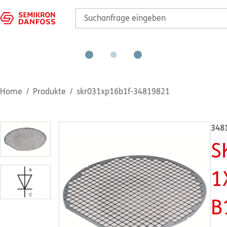
Home
Produkte
skr031xp16b1f-34819821
348
S
1
B