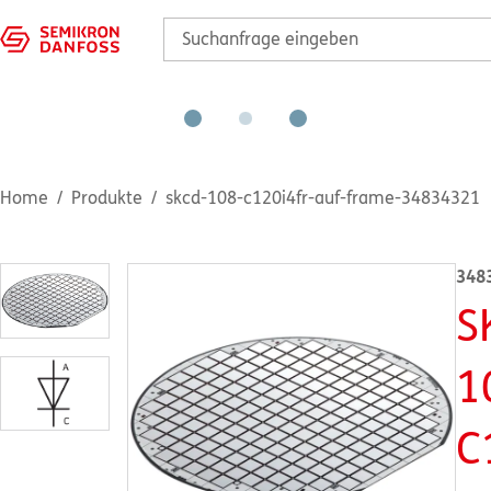
Home
Produkte
skcd-108-c120i4fr-auf-frame-34834321
348
S
1
C