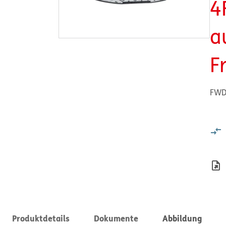
4
a
F
FWD 
Produktdetails
Dokumente
Abbildung