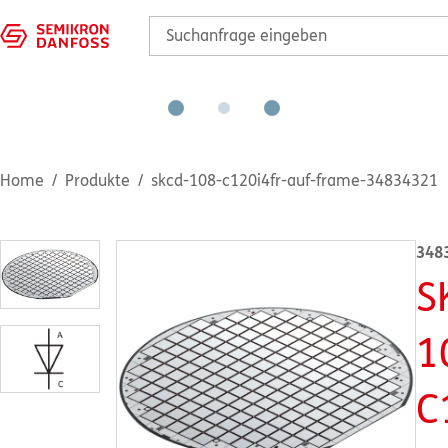
Home
Produkte
skcd-108-c120i4fr-auf-frame-34834321
348
S
1
C