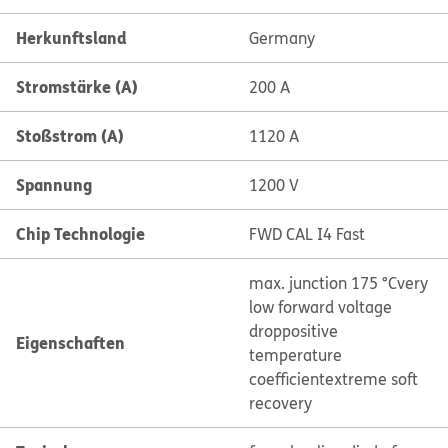
Herkunftsland
Germany
Stromstärke (A)
200 A
Stoßstrom (A)
1120 A
Spannung
1200 V
Chip Technologie
FWD CAL I4 Fast
max. junction 175 °C
very
low forward voltage
drop
positive
Eigenschaften
temperature
coefficient
extreme soft
recovery