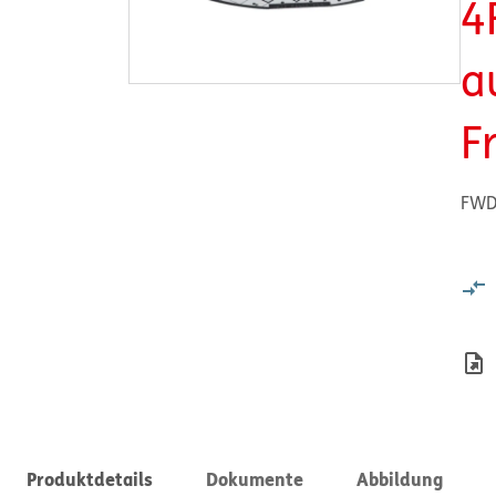
4
a
F
FWD 
Produktdetails
Dokumente
Abbildung