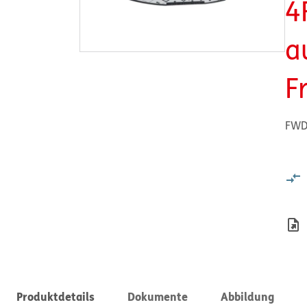
4
a
F
FWD 
Produktdetails
Dokumente
Abbildung