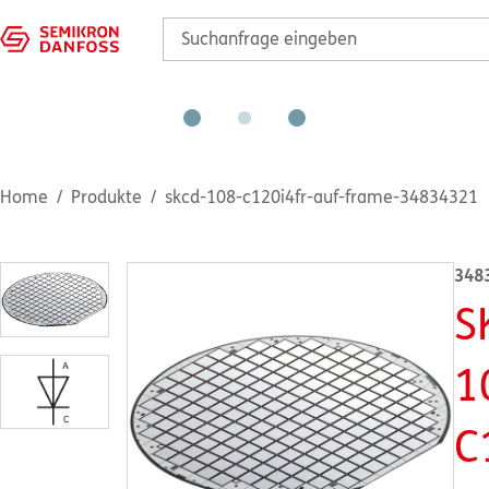
Home
Produkte
skcd-108-c120i4fr-auf-frame-34834321
348
S
1
C