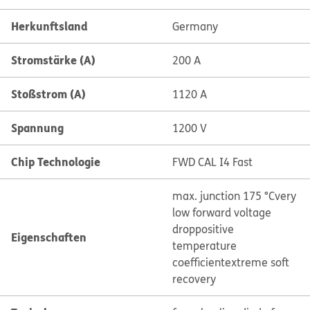
Herkunftsland
Germany
Stromstärke (A)
200 A
Stoßstrom (A)
1120 A
Spannung
1200 V
Chip Technologie
FWD CAL I4 Fast
max. junction 175 °C
very
low forward voltage
drop
positive
Eigenschaften
temperature
coefficient
extreme soft
recovery