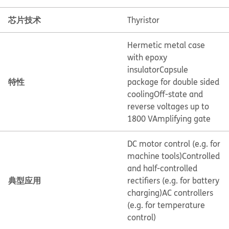
芯片技术
Thyristor
Hermetic metal case
with epoxy
insulator
Capsule
特性
package for double sided
cooling
Off-state and
reverse voltages up to
1800 V
Amplifying gate
DC motor control (e.g. for
machine tools)
Controlled
and half-controlled
典型应用
rectifiers (e.g. for battery
charging)
AC controllers
(e.g. for temperature
control)