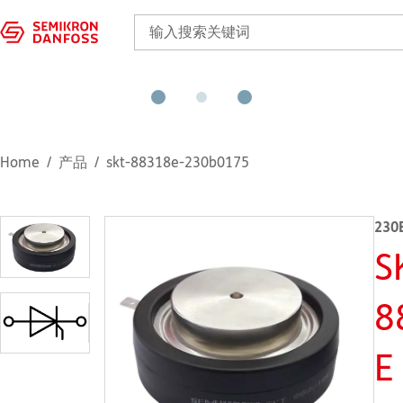
Home
产品
skt-88318e-230b0175
230
S
8
E