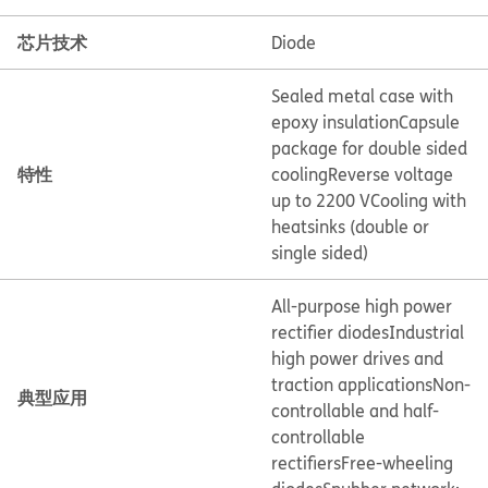
芯片技术
Diode
Sealed metal case with
epoxy insulation
Capsule
package for double sided
特性
cooling
Reverse voltage
up to 2200 V
Cooling with
heatsinks (double or
single sided)
All-purpose high power
rectifier diodes
Industrial
high power drives and
traction applications
Non-
典型应用
controllable and half-
controllable
rectifiers
Free-wheeling