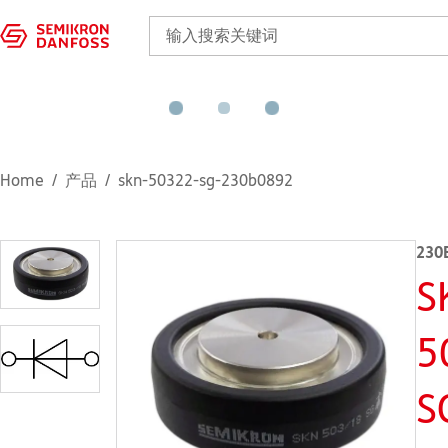
Home
产品
skn-50322-sg-230b0892
230
S
5
S