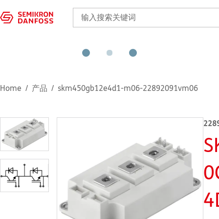
Home
产品
skm450gb12e4d1-m06-22892091vm06
228
S
0
4