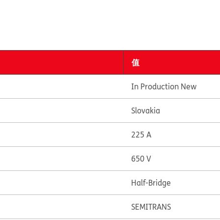
值
In Production New
Slovakia
225 A
650 V
Half-Bridge
SEMITRANS