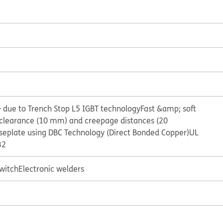
 due to Trench Stop L5 IGBT technology
Fast &amp; soft
clearance (10 mm) and creepage distances (20
seplate using DBC Technology (Direct Bonded Copper)
UL
32
Switch
Electronic welders