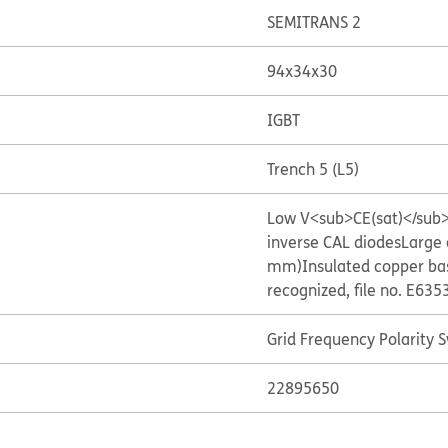
SEMITRANS 2
94x34x30
IGBT
Trench 5 (L5)
Low V<sub>CE(sat)</sub>
inverse CAL diodes
Large 
mm)
Insulated copper ba
recognized, file no. E635
Grid Frequency Polarity 
22895650