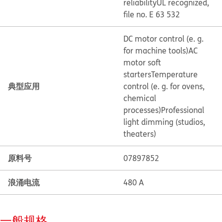
reliability
UL recognized,
file no. E 63 532
DC motor control (e. g.
for machine tools)
AC
motor soft
starters
Temperature
典型应用
control (e. g. for ovens,
chemical
processes)
Professional
light dimming (studios,
theaters)
原料号
07897852
浪涌电流
480 A
一般规格