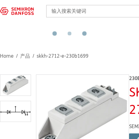
Home
产品
skkh-2712-e-230b1699
230
S
2
SEM