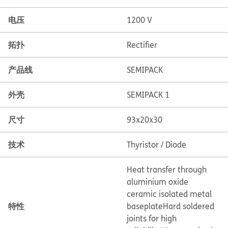
电压
1200 V
拓扑
Rectifier
产品线
SEMIPACK
外壳
SEMIPACK 1
尺寸
93x20x30
技术
Thyristor / Diode
Heat transfer through
aluminium oxide
ceramic isolated metal
特性
baseplate
Hard soldered
joints for high