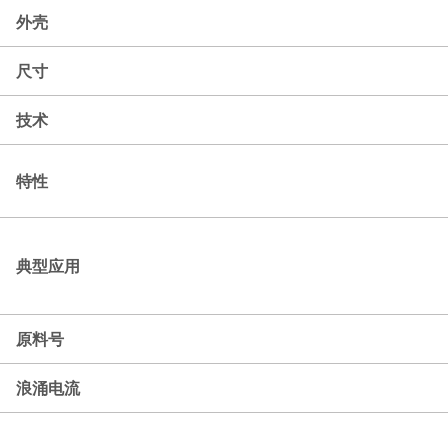
外壳
尺寸
技术
特性
典型应用
原料号
浪涌电流