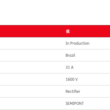
值
In Production
Brazil
31 A
1600 V
Rectifier
SEMIPONT