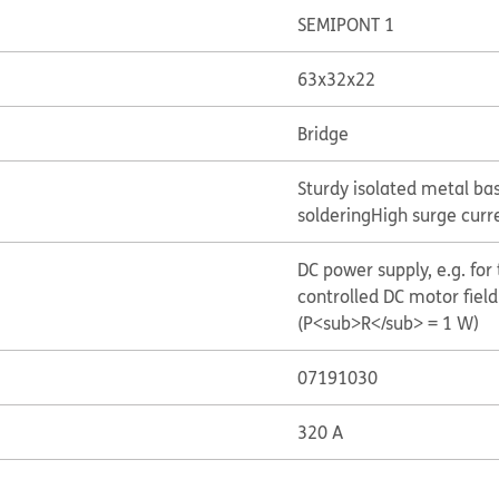
SEMIPONT 1
63x32x22
Bridge
Sturdy isolated metal ba
soldering
High surge curr
DC power supply, e.g. for
controlled DC motor field
(P<sub>R</sub> = 1 W)
07191030
320 A