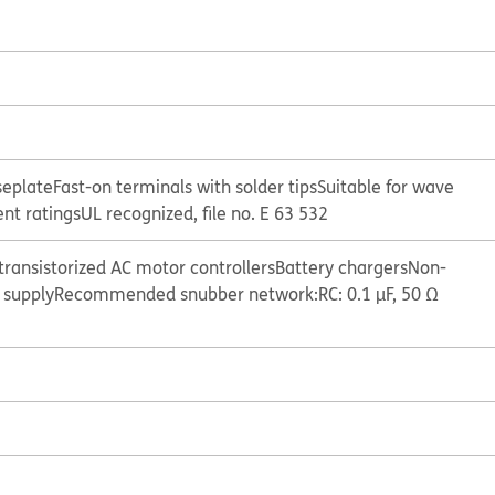
seplate
Fast-on terminals with solder tips
Suitable for wave
ent ratings
UL recognized, file no. E 63 532
 transistorized AC motor controllers
Battery chargers
Non-
 supply
Recommended snubber network:
RC: 0.1 µF, 50 Ω