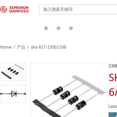
Home
产品
ska-617-230b1106
230
S
6
Lea