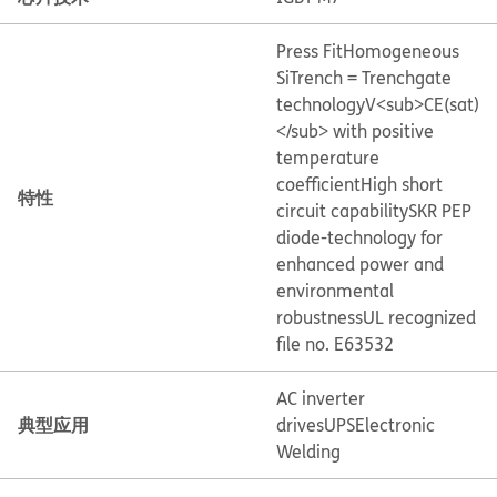
Press Fit
Homogeneous
Si
Trench = Trenchgate
technology
V<sub>CE(sat)
</sub> with positive
temperature
coefficient
High short
特性
circuit capability
SKR PEP
diode-technology for
enhanced power and
environmental
robustness
UL recognized
file no. E63532
AC inverter
典型应用
drives
UPS
Electronic
Welding