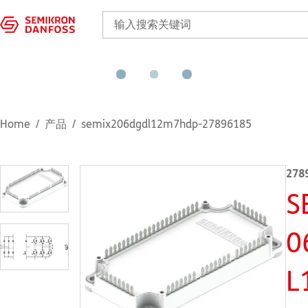
Home
产品
semix206dgdl12m7hdp-27896185
278
S
0
L