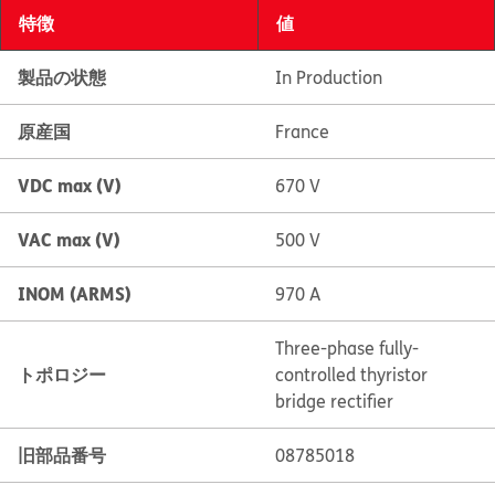
特徴
値
製品の状態
In Production
原産国
France
VDC max (V)
670 V
VAC max (V)
500 V
INOM (ARMS)
970 A
Three-phase fully-
トポロジー
controlled thyristor
bridge rectifier
旧部品番号
08785018