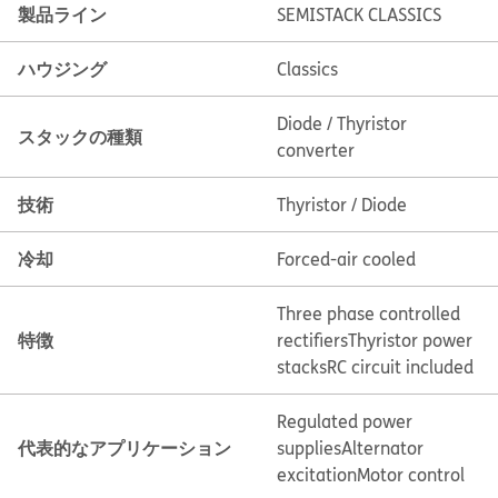
製品ライン
SEMISTACK CLASSICS
ハウジング
Classics
Diode / Thyristor
スタックの種類
converter
技術
Thyristor / Diode
冷却
Forced-air cooled
Three phase controlled
特徴
rectifiers
Thyristor power
stacks
RC circuit included
Regulated power
代表的なアプリケーション
supplies
Alternator
excitation
Motor control