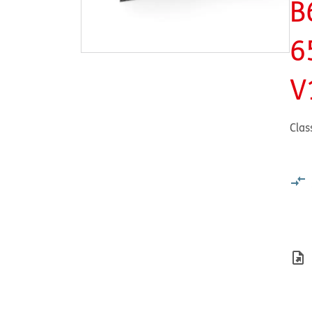
B
6
V
Clas