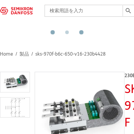
Home
製品
sks-970f-b6c-650-v16-230b4428
230
S
9
F