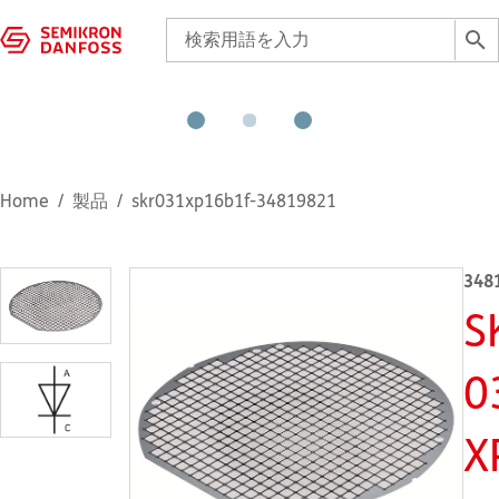
Home
製品
skr031xp16b1f-34819821
348
S
0
X