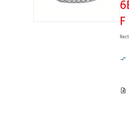
6
F
Rect