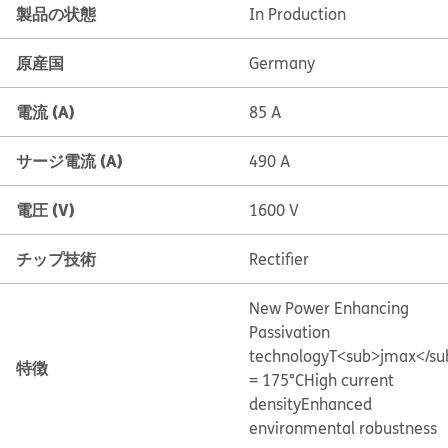
製品の状態
In Production
原産国
Germany
電流 (A)
85 A
サージ電流 (A)
490 A
電圧 (V)
1600 V
チップ技術
Rectifier
New Power Enhancing
Passivation
technology
T<sub>jmax</su
特徴
= 175°C
High current
density
Enhanced
environmental robustness