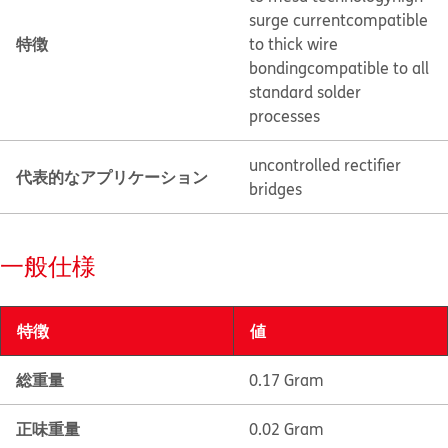
surge current
compatible
特徴
to thick wire
bonding
compatible to all
standard solder
processes
uncontrolled rectifier
代表的なアプリケーション
bridges
一般仕様
特徴
値
総重量
0.17 Gram
正味重量
0.02 Gram