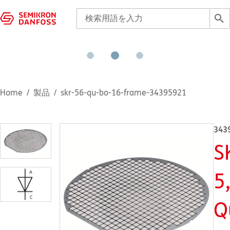
Home
製品
skr-56-qu-bo-16-frame-34395921
343
S
5
Q