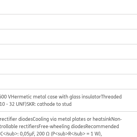
600 V
Hermetic metal case with glass insulator
Threaded
10 - 32 UNF)
SKR: cathode to stud
ectifier diodes
Cooling via metal plates or heatsink
Non‐
rollable rectifiers
Free‐wheeling diodes
Recommended
C</sub>: 0,05µF, 200 Ω (P<sub>R</sub> = 1 W),