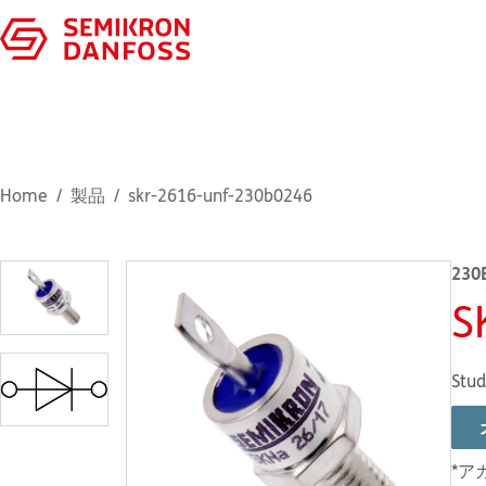
Home
製品
skr-2616-unf-230b0246
230
S
Stud
*ア