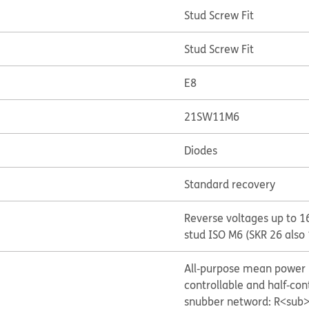
Stud Screw Fit
Stud Screw Fit
E8
21SW11M6
Diodes
Standard recovery
Reverse voltages up to 1
stud ISO M6 (SKR 26 also 
All‐purpose mean power r
controllable and half‐cont
snubber netword: R<sub>