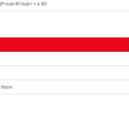
(P<sub>R</sub> = 4 W)
e Harm