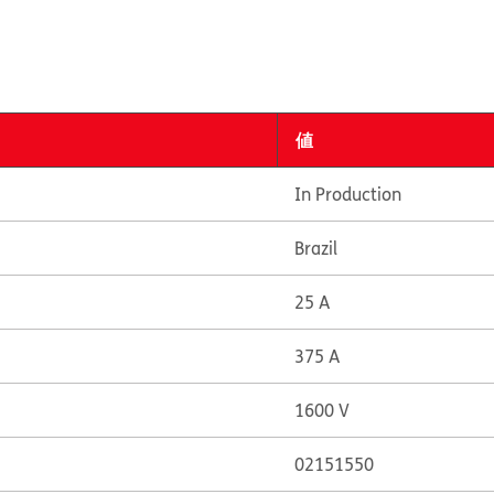
値
In Production
Brazil
25 A
375 A
1600 V
02151550