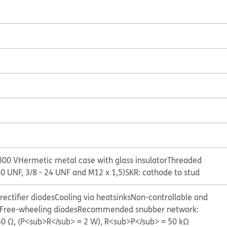
800 V
Hermetic metal case with glass insulator
Threaded
20 UNF, 3/8 - 24 UNF and M12 x 1,5)
SKR: cathode to stud
ectifier diodes
Cooling via heatsinks
Non-controllable and
Free-wheeling diodes
Recommended snubber network:
50 Ω, (P<sub>R</sub> = 2 W), R<sub>P</sub> = 50 kΩ