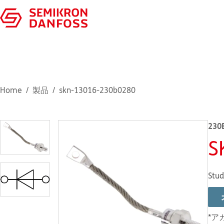
Home
製品
skn-13016-230b0280
230
S
Stud
*ア