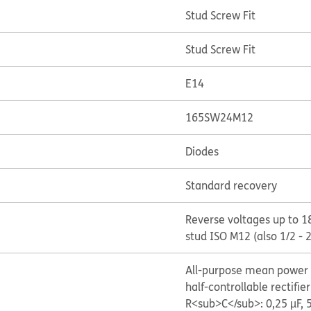
Stud Screw Fit
Stud Screw Fit
E14
165SW24M12
Diodes
Standard recovery
Reverse voltages up to 1
stud ISO M12 (also 1/2 - 
All-purpose mean power r
half-controllable rectifier
R<sub>C</sub>: 0,25 µF, 