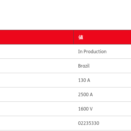
値
In Production
Brazil
130 A
2500 A
1600 V
02235330