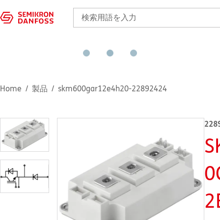
Home
製品
skm600gar12e4h20-22892424
228
S
0
2