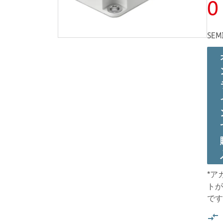
0
SEM
*ア
トが
です