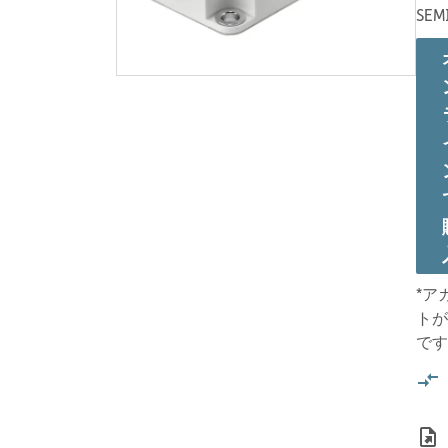
SEM
*ア
トが
です