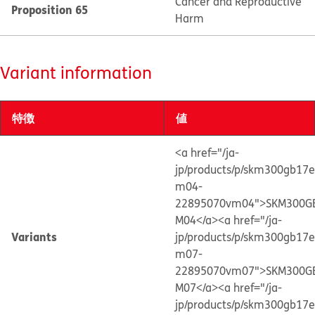
Cancer and Reproductive
Proposition 65
Harm
Variant information
特徴
値
<a href="/ja-
jp/products/p/skm300gb17e
m04-
22895070vm04">SKM300G
M04</a>
<a href="/ja-
Variants
jp/products/p/skm300gb17e
m07-
22895070vm07">SKM300G
M07</a>
<a href="/ja-
jp/products/p/skm300gb17e