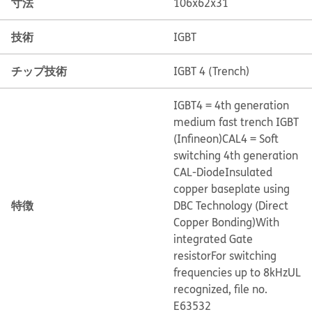
寸法
106x62x31
技術
IGBT
チップ技術
IGBT 4 (Trench)
IGBT4 = 4th generation
medium fast trench IGBT
(Infineon)
CAL4 = Soft
switching 4th generation
CAL-Diode
Insulated
copper baseplate using
特徴
DBC Technology (Direct
Copper Bonding)
With
integrated Gate
resistor
For switching
frequencies up to 8kHz
UL
recognized, file no.
E63532