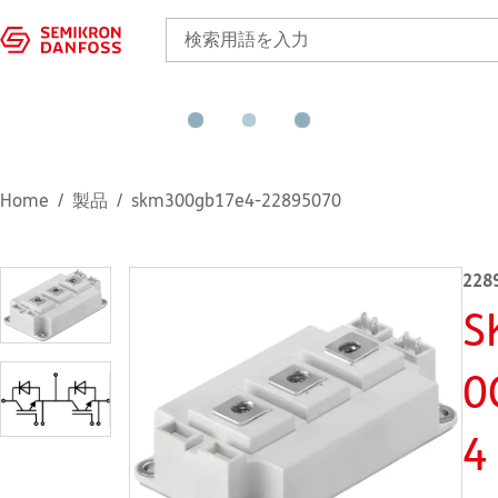
Home
製品
skm300gb17e4-22895070
228
S
0
4