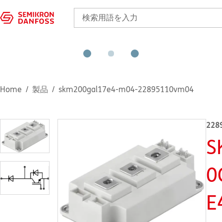
Home
製品
skm200gal17e4-m04-22895110vm04
228
S
0
E