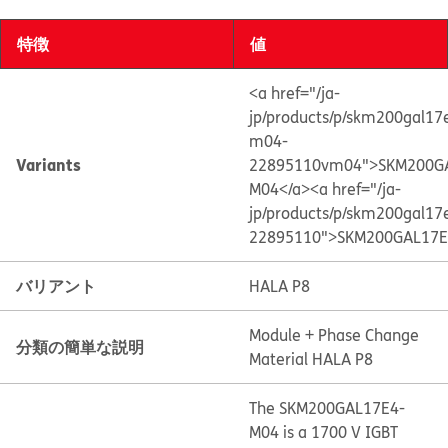
特徴
値
<a href="/ja-
jp/products/p/skm200gal17
m04-
Variants
22895110vm04">SKM200G
M04</a>
<a href="/ja-
jp/products/p/skm200gal17
22895110">SKM200GAL17E
バリアント
HALA P8
Module + Phase Change
分類の簡単な説明
Material HALA P8
The SKM200GAL17E4-
M04 is a 1700 V IGBT