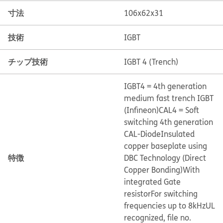
寸法
106x62x31
技術
IGBT
チップ技術
IGBT 4 (Trench)
IGBT4 = 4th generation
medium fast trench IGBT
(Infineon)
CAL4 = Soft
switching 4th generation
CAL-Diode
Insulated
copper baseplate using
特徴
DBC Technology (Direct
Copper Bonding)
With
integrated Gate
resistor
For switching
frequencies up to 8kHz
UL
recognized, file no.