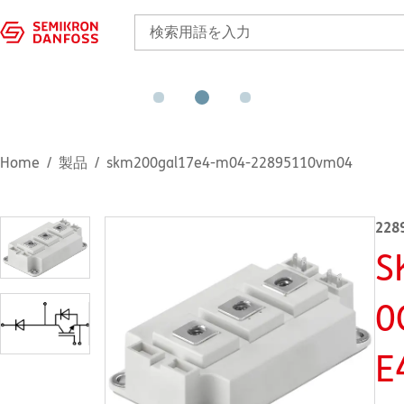
Home
製品
skm200gal17e4-m04-22895110vm04
228
S
0
E