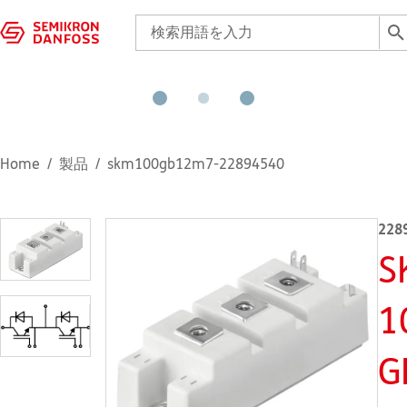
Home
製品
skm100gb12m7-22894540
228
S
1
G