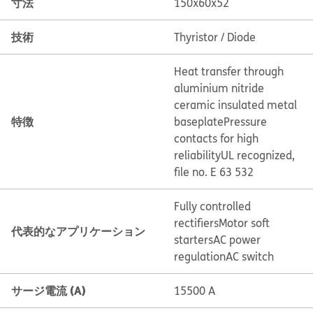
寸法
150x60x52
技術
Thyristor / Diode
Heat transfer through
aluminium nitride
ceramic insulated metal
特徴
baseplate
Pressure
contacts for high
reliability
UL recognized,
file no. E 63 532
Fully controlled
rectifiers
Motor soft
代表的なアプリケーション
starters
AC power
regulation
AC switch
サージ電流 (A)
15500 A