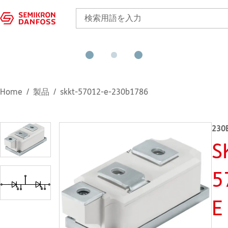
Home
製品
skkt-57012-e-230b1786
230
S
5
E