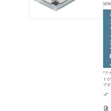
SEM
*ア
トが
です