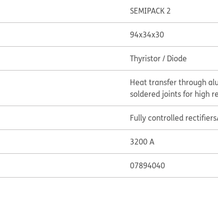
SEMIPACK 2
94x34x30
Thyristor / Diode
Heat transfer through a
soldered joints for high re
Fully controlled rectifiers
3200 A
07894040