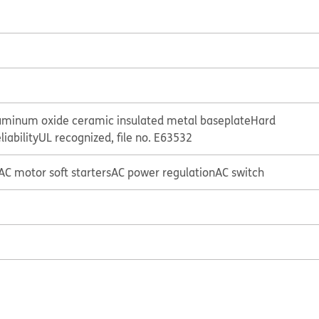
luminum oxide ceramic insulated metal baseplate
Hard
liability
UL recognized, file no. E63532
AC motor soft starters
AC power regulation
AC switch