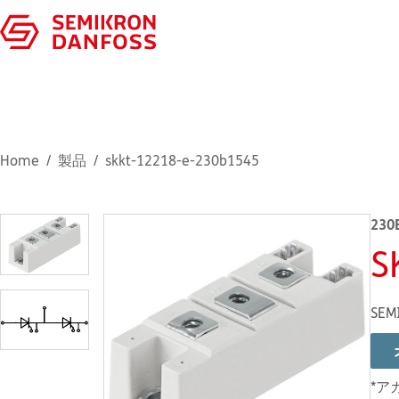
Home
製品
skkt-12218-e-230b1545
230
S
SEM
*ア