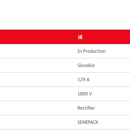
値
In Production
Slovakia
129 A
1800 V
Rectifier
SEMIPACK