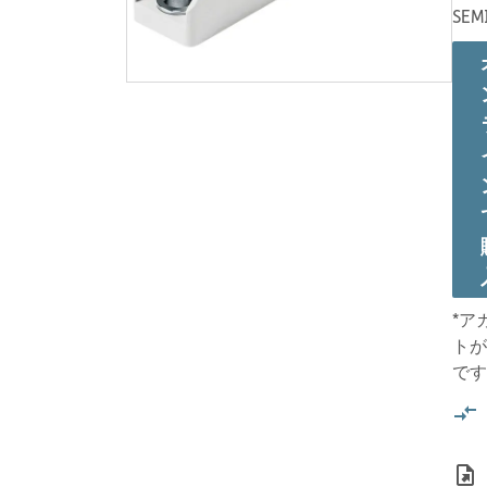
SEM
*ア
トが
です