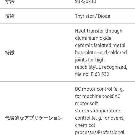
寸法
93x20x30
技術
Thyristor / Diode
Heat transfer through
aluminium oxide
ceramic isolated metal
特徴
baseplate
Hard soldered
joints for high
reliability
UL recognized,
file no. E 63 532
DC motor control (e. g.
for machine tools)
AC
motor soft
starters
Temperature
代表的なアプリケーション
control (e. g. for ovens,
chemical
processes)
Professional