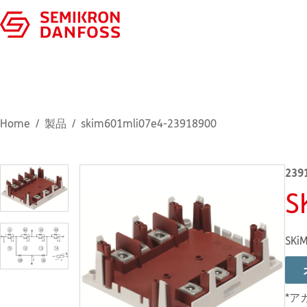
Home
製品
skim601mli07e4-23918900
239
S
SKiM
*ア