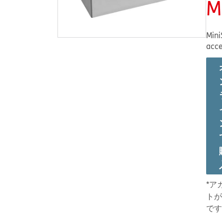
M
Mini
acce
*ア
トが
です