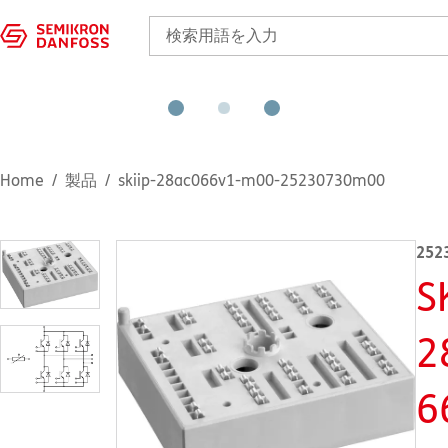
Home
製品
skiip-28ac066v1-m00-25230730m00
252
S
2
6