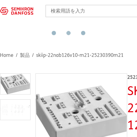
Home
製品
skiip-22nab126v10-m21-25230390m21
252
S
2
1