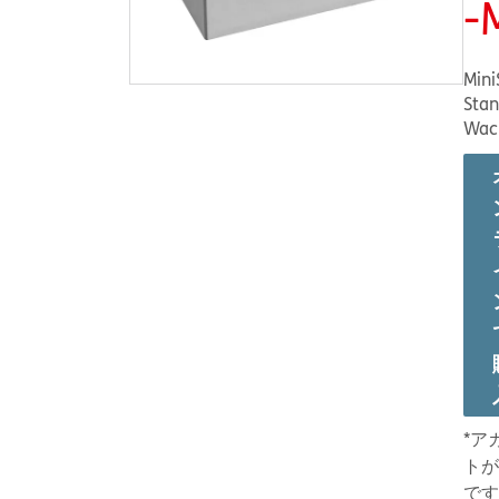
-
MiniS
Stan
Wac
*ア
トが
です