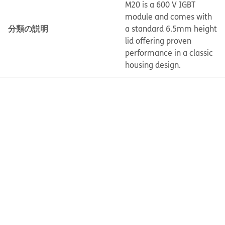
M20 is a 600 V IGBT
module and comes with
分類の説明
a standard 6.5mm height
lid offering proven
performance in a classic
housing design.