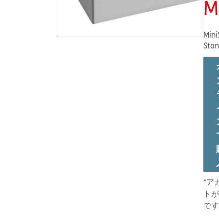
M
MiniS
Stan
*ア
トが
です