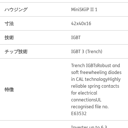
ハウジング
MiniSKiiP II 1
寸法
42x40x16
技術
IGBT
チップ技術
IGBT 3 (Trench)
Trench IGBTs
Robust and
soft freewheeling diodes
in CAL technology
Highly
reliable spring contacts
特徴
for electrical
connections
UL
recognised file no.
E63532
Inverter up to 6,3