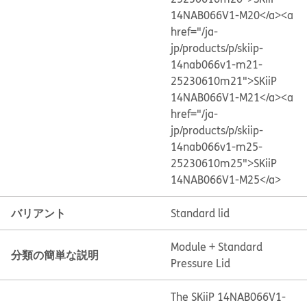
14NAB066V1-M20</a>
<a
href="/ja-
jp/products/p/skiip-
14nab066v1-m21-
25230610m21">SKiiP
14NAB066V1-M21</a>
<a
href="/ja-
jp/products/p/skiip-
14nab066v1-m25-
25230610m25">SKiiP
14NAB066V1-M25</a>
バリアント
Standard lid
Module + Standard
分類の簡単な説明
Pressure Lid
The SKiiP 14NAB066V1-