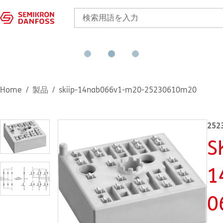
Home
製品
skiip-14nab066v1-m20-25230610m20
252
S
1
0