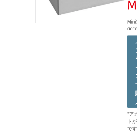
M
Mini
acce
*ア
トが
です