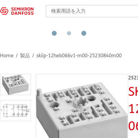
Home
製品
skiip-12heb066v1-m00-25230840m00
252
S
1
0