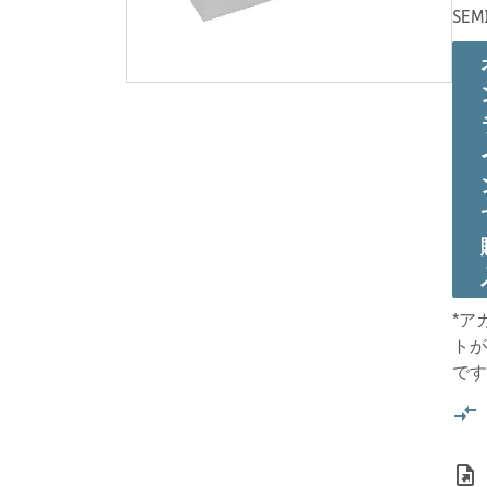
SEM
*ア
トが
です