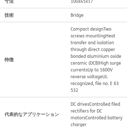
寸法
100x45x17
技術
Bridge
Compact design
Two
screws mounting
Heat
transfer and isolation
through direct copper
bonded aluminium oxide
特徴
ceramic (DCB)
High surge
currents
Up to 1600V
reverse voltage
UL
recognized, file no. E 63
532
DC drives
Controlled filed
rectifiers for DC
代表的なアプリケーション
motors
Controlled battery
charger