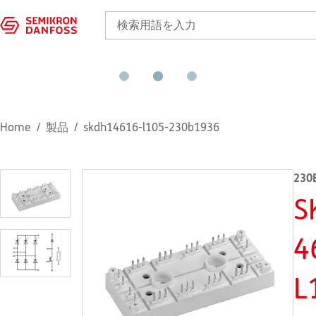
Home
製品
skdh14616-l105-230b1936
230
S
4
L