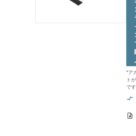
*ア
トが
です