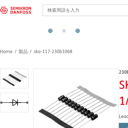
Home
製品
ska-117-230b1068
230
S
1
Lea