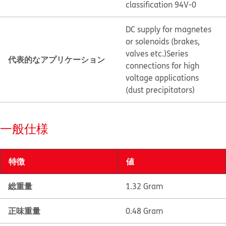
classification 94V-0
DC supply for magnetes
or solenoids (brakes,
valves etc.)
Series
代表的なアプリケーション
connections for high
voltage applications
(dust precipitators)
一般仕様
特徴
値
総重量
1.32 Gram
正味重量
0.48 Gram