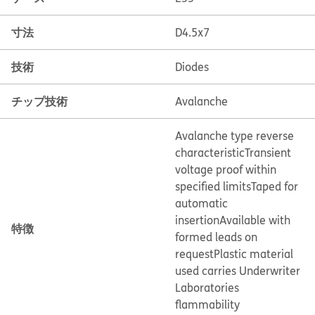
寸法
D4.5x7
技術
Diodes
チップ技術
Avalanche
Avalanche type reverse
characteristic
Transient
voltage proof within
specified limits
Taped for
automatic
insertion
Available with
特徴
formed leads on
request
Plastic material
used carries Underwriter
Laboratories
flammability