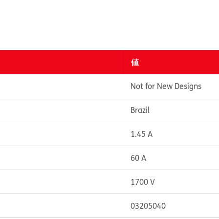
値
Not for New Designs
Brazil
1.45 A
60 A
1700 V
03205040