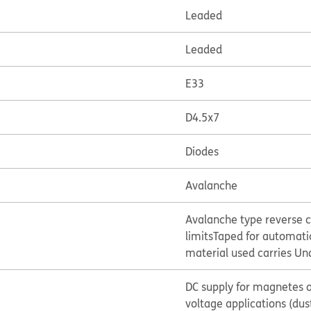
Leaded
Leaded
E33
D4.5x7
Diodes
Avalanche
Avalanche type reverse c
limits
Taped for automatic
material used carries Und
DC supply for magnetes or
voltage applications (dus