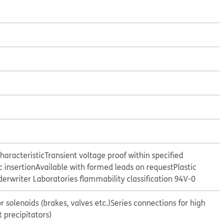
haracteristic
Transient voltage proof within specified
 insertion
Available with formed leads on request
Plastic
erwriter Laboratories flammability classification 94V-0
 solenoids (brakes, valves etc.)
Series connections for high
t precipitators)