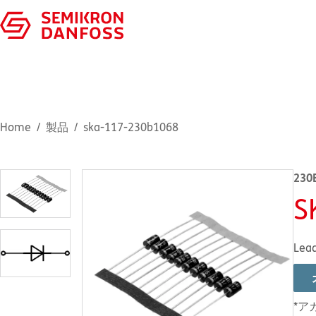
Home
製品
ska-117-230b1068
230
S
Lea
*ア