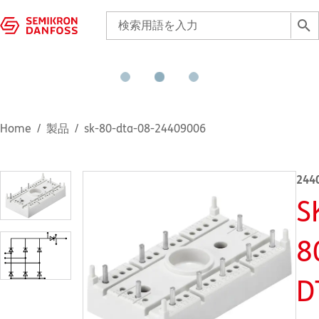
Home
製品
sk-80-dta-08-24409006
244
S
8
D