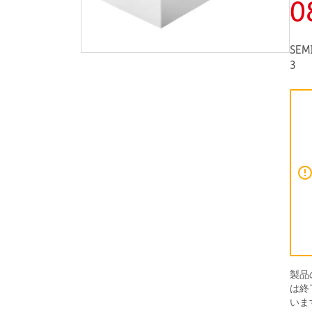
0
SEM
3
製品
は終
いま