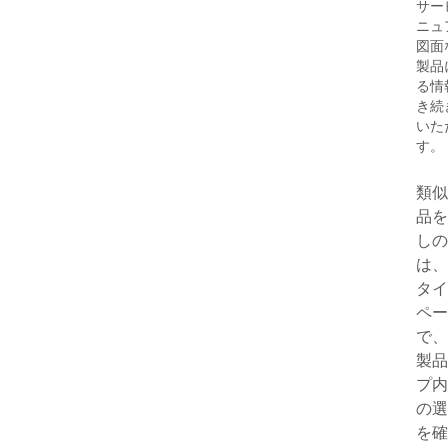
サー
ニュ
図面
製品
る情
き続
いた
す。
類似
品を
しの
は、
タイ
ペー
で、
製品
プ内
の選
を確