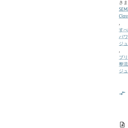
きま
SEM
Clas
,
すべ
パワ
ジュ
,
ブリ
整流
ジュ