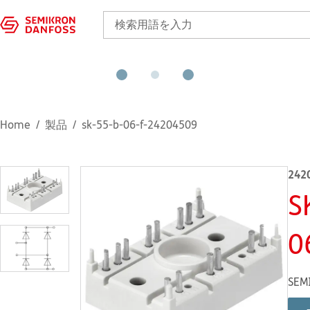
Home
製品
sk-55-b-06-f-24204509
242
S
0
SEM