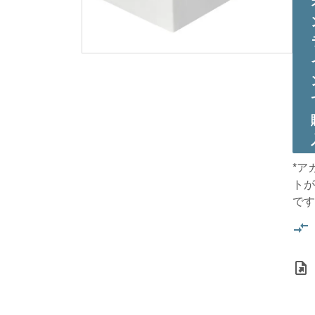
*ア
トが
です