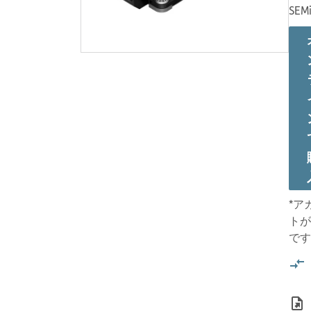
SEMi
*ア
トが
です