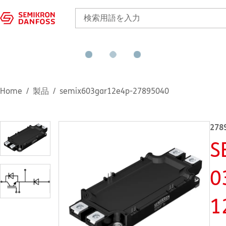
Home
製品
semix603gar12e4p-27895040
278
S
0
1