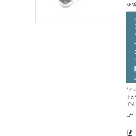
SEMi
*ア
トが
です