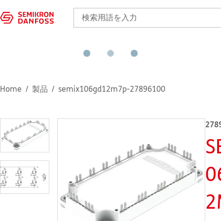
Home
製品
semix106gd12m7p-27896100
278
S
0
2