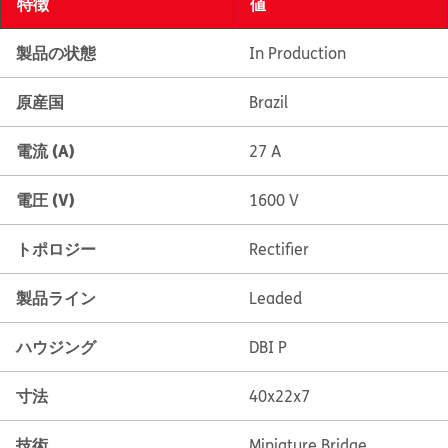
特徴
値
製品の状態
In Production
原産国
Brazil
電流 (A)
27 A
電圧 (V)
1600 V
トポロジー
Rectifier
製品ライン
Leaded
ハウジング
DBI P
寸法
40x22x7
技術
Miniature Bridge