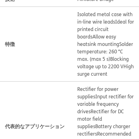
Isolated metal case with
in-line wire leads
Ideal for
printed circuit
boards
Allow easy
特徴
heatsink mounting
Solder
temperature: 260 °C
max. (max 5 s)
Blocking
voltage up to 2200 V
High
surge current
Rectifier for power
supplies
Input rectifier for
variable frequency
drives
Rectifier for DC
motor field
代表的なアプリケーション
supplies
Battery charger
rectifiers
Recommended