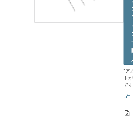
*ア
トが
です