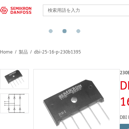
Home
製品
dbi-25-16-p-230b1395
230
D
1
DBI 