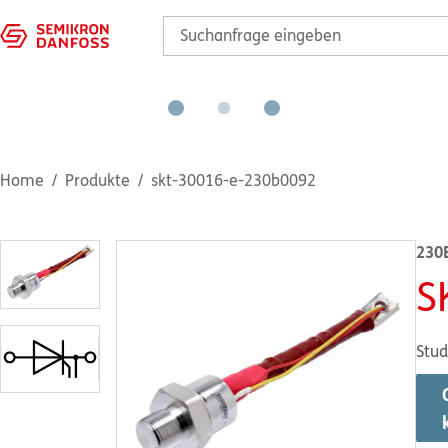
Home
Produkte
skt-30016-e-230b0092
230
S
Stud