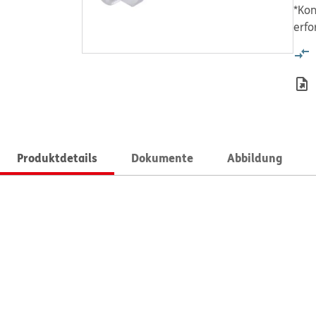
*Kon
erfo
Produktdetails
Dokumente
Abbildung