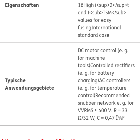
Eigenschaften
16
High i<sup>2</sup>t
and I<sub>TSM</sub>
values for easy
fusing
International
standard case
DC motor control (e. g.
for machine
tools)
Controlled rectifiers
(e. g. for battery
Typische
charging)
AC controllers
Anwendungsgebiete
(e. g. for temperature
control)
Recommended
snubber network e. g. for
VVRMS ≤ 400 V: R = 33
Ω/32 W, C = 0,47 Î¼F