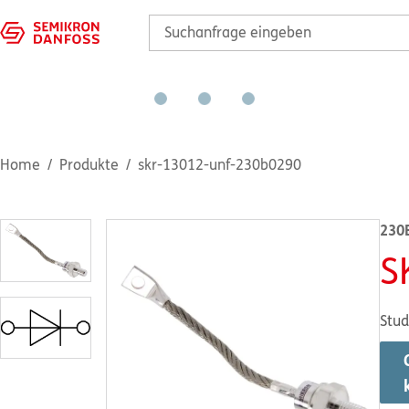
Home
Produkte
skr-13012-unf-230b0290
230
S
Stud