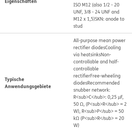
Eigenschaften
ISO M12 (also 1/2 - 20
UNF, 3/8 - 24 UNF and
M12 x 1,5)
SKN: anode to
stud
All-purpose mean power
rectifier diodes
Cooling
via heatsinks
Non-
controllable and half-
controllable
rectifier
Free-wheeling
Typische
diodes
Recommended
Anwendungsgebiete
snubber network:
R<sub>C</sub>: 0,25 µF,
50 Ω, (P<sub>R</sub> = 2
W), R<sub>P</sub> = 50
kΩ (P<sub>R</sub> = 20
W)