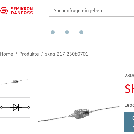
Home
Produkte
skna-217-230b0701
230
S
Lea