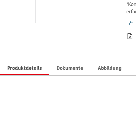
*Kon
erfo
Produktdetails
Dokumente
Abbildung