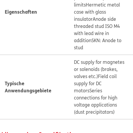
limits
Hermetic metal
Eigenschaften
case with glass
insulator
Anode side
threaded stud ISO M4
with lead wire in
addition
SKN: Anode to
stud
DC supply for magnetes
or solenoids (brakes,
valves etc.)
Field coil
Typische
supply for DC
Anwendungsgebiete
motors
Series
connections for high
voltage applications
(dust precipitators)